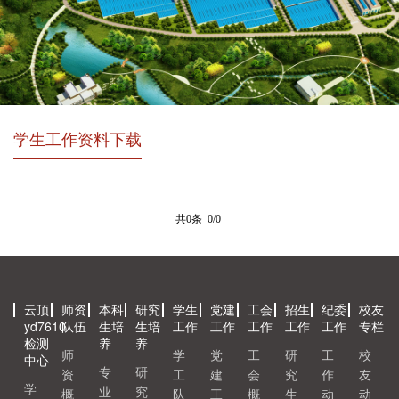
学生工作资料下载
共0条 0/0
云顶
师资
本科
研究
学生
党建
工会
招生
纪委
校友
yd7610
队伍
生培
生培
工作
工作
工作
工作
工作
专栏
检测
养
养
师
学
党
工
研
工
校
中心
专
研
资
工
建
会
究
作
友
学
业
究
概
队
工
概
生
动
动