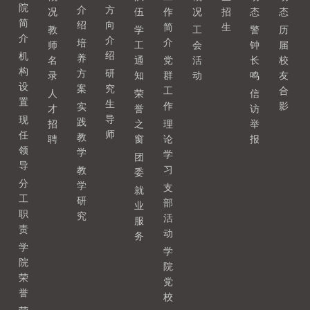
院
介
方
况
伍
作
况
招
态
态
简
绍
向
简
生
教
学
工
警
历
介
介
介
培
师
工
会
钟
届
绍
机
养
名
通
党
活
长
校
构
方
研
录
知
群
动
鸣
友
设
案
究
工
合
人
荣
信
置
生
作
影
实
才
誉
访
导
现
践
招
之
理
举
师
任
教
聘
窗
论
报
领
学
学
团
导
习
教
委
分
学
支
就
工
研
部
业
职
究
活
服
责
动
务
学
学
院
院
荣
党
誉
校