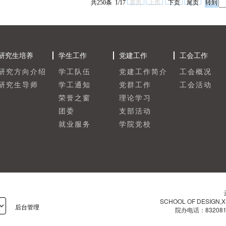
共250条 1/17
首页
上页
下页
尾页
研究生培养
学生工作
党建工作
工会工作
研究方向介绍
学工队伍
党建工作简介
工会概况
研究生导师
学工通知
党群工作
工会活动
荣誉之窗
理论学习
团委
支部活动
就业服务
学院党校
SCHOOL OF DESIGN,X
后台管理
院办电话：83208