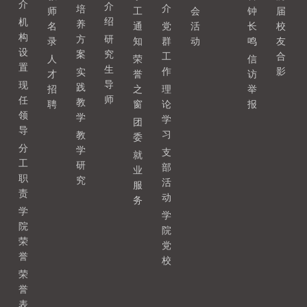
介
介
介
培
师
工
会
钟
届
绍
机
养
名
通
党
活
长
校
构
方
研
录
知
群
动
鸣
友
设
案
究
工
合
人
荣
信
置
生
作
影
实
才
誉
访
导
现
践
招
之
理
举
师
任
教
聘
窗
论
报
领
学
学
团
导
习
教
委
分
学
支
就
工
研
部
业
职
究
活
服
责
动
务
学
学
院
院
荣
党
誉
校
荣
誉
表