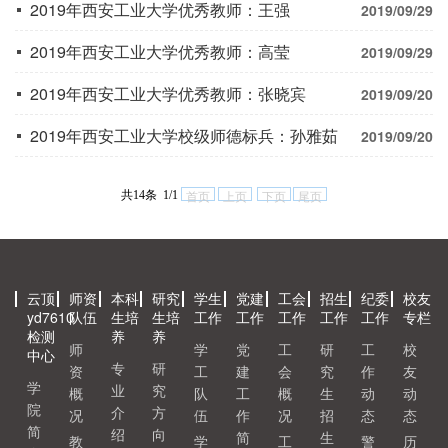
2019年西安工业大学优秀教师：王强
2019/09/29
2019年西安工业大学优秀教师：高莹
2019/09/29
2019年西安工业大学优秀教师：张晓宾
2019/09/20
2019年西安工业大学校级师德标兵：孙雅茹
2019/09/20
共14条 1/1
首页
上页
下页
尾页
云顶
师资
本科
研究
学生
党建
工会
招生
纪委
校友
yd7610
队伍
生培
生培
工作
工作
工作
工作
工作
专栏
检测
养
养
师
学
党
工
研
工
校
中心
专
研
资
工
建
会
究
作
友
学
业
究
概
队
工
概
生
动
动
院
介
方
况
伍
作
况
招
态
态
简
绍
向
简
生
教
学
工
警
历