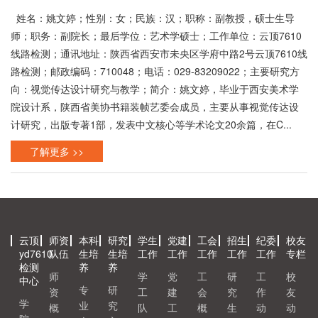
姓名：姚文婷；性别：女；民族：汉；职称：副教授，硕士生导
师；职务：副院长；最后学位：艺术学硕士；工作单位：云顶7610
线路检测；通讯地址：陕西省西安市未央区学府中路2号云顶7610线
路检测；邮政编码：710048；电话：029-83209022；主要研究方
向：视觉传达设计研究与教学；简介：姚文婷，毕业于西安美术学
院设计系，陕西省美协书籍装帧艺委会成员，主要从事视觉传达设
计研究，出版专著1部，发表中文核心等学术论文20余篇，在C...
了解更多 >>
云顶
师资
本科
研究
学生
党建
工会
招生
纪委
校友
yd7610
队伍
生培
生培
工作
工作
工作
工作
工作
专栏
检测
养
养
师
学
党
工
研
工
校
中心
专
研
资
工
建
会
究
作
友
学
业
究
概
队
工
概
生
动
动