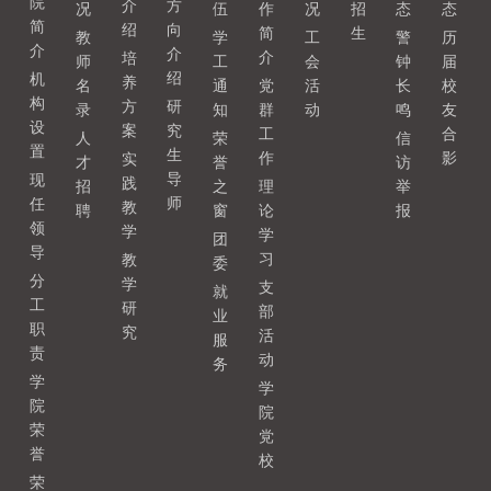
院
介
方
况
伍
作
况
招
态
态
简
绍
向
简
生
教
学
工
警
历
介
介
介
培
师
工
会
钟
届
绍
机
养
名
通
党
活
长
校
构
方
研
录
知
群
动
鸣
友
设
案
究
工
合
人
荣
信
置
生
作
影
实
才
誉
访
导
现
践
招
之
理
举
师
任
教
聘
窗
论
报
领
学
学
团
导
习
教
委
分
学
支
就
工
研
部
业
职
究
活
服
责
动
务
学
学
院
院
荣
党
誉
校
荣