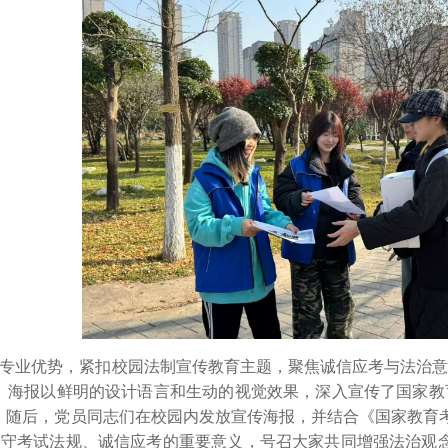
专业优势，紧扣校园法制宣传教育主题，聚焦诚信应考与法治
。海报以鲜明的设计语言和生动的视觉效果，深入宣传了国家教
。
随后
，党员同志们
在校园内
发放宣传海报，并结合《国家教育
遵守考试法规、诚信应考的重要意义，号召大家共同增强法治观