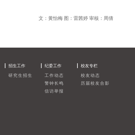
文：黄怡梅
图：雷茜婷
审核：周倩
招生工作
纪委工作
校友专栏
研究生招生
工作动态
校友动态
警钟长鸣
历届校友合影
信访举报